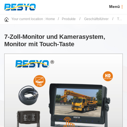
Menü
/
/
/
Your current location :
Home
Produkte
Geschäftsführer
Touch-Taste-Überwachungssystem
7-Zoll-Monitor und Kamerasystem,
Monitor mit Touch-Taste