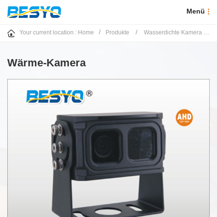
Menü
/
/
/
Your current location :
Home
Produkte
Wasserdichte Kamera
Wärme-Kamera